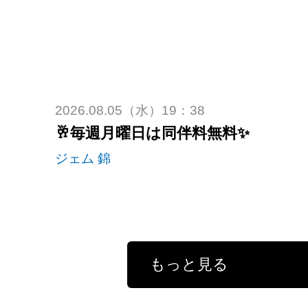
2026.08.05（水）19：38
🥂毎週月曜日は同伴料無料✨
ジェム 錦
もっと見る