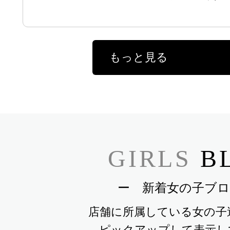
もっと見る
GIRLS
B
ー 新着女の子ブロ
店舗に所属している女の子
ピックアップして表示し