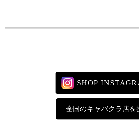
SHOP INSTAG
全国のキャバクラ店を