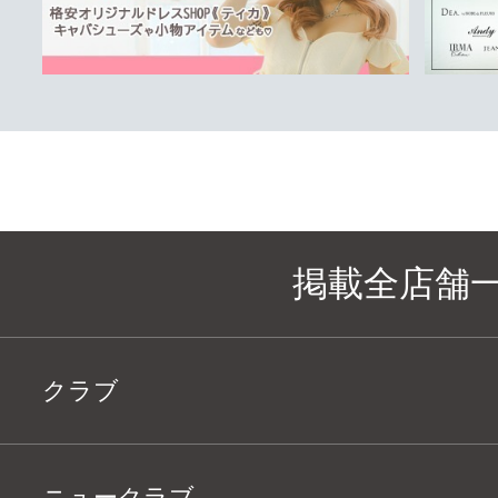
掲載全店舗
クラブ
ニュークラブ