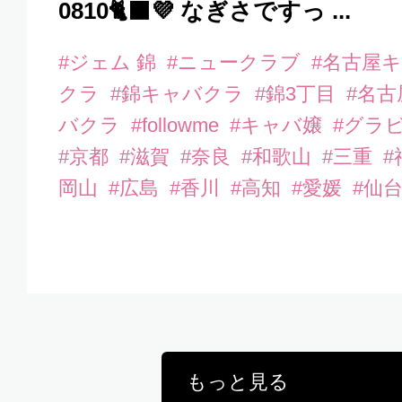
0810🐈‍⬛💜 なぎさですっ ...
#ジェム 錦
#ニュークラブ
#名古屋
クラ
#錦キャバクラ
#錦3丁目
#名
バクラ
#followme
#キャバ嬢
#グラ
#京都
#滋賀
#奈良
#和歌山
#三重
#
岡山
#広島
#香川
#高知
#愛媛
#仙
もっと見る