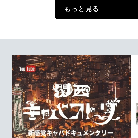
もっと見る