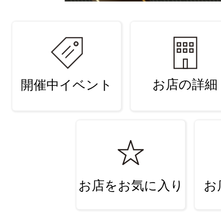
お店の詳細
開催中イベント
お店をお気に入り
お