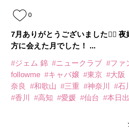
0
7月ありがとうございました🙇‍♀️
方に会えた月でした！ ...
#ジェム 錦
#ニュークラブ
#ファ
followme
#キャバ嬢
#東京
#大阪
奈良
#和歌山
#三重
#神奈川
#石
#香川
#高知
#愛媛
#仙台
#本日