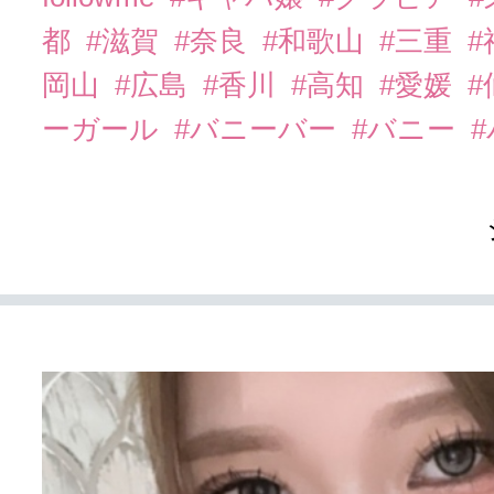
都
#滋賀
#奈良
#和歌山
#三重
岡山
#広島
#香川
#高知
#愛媛
#
ーガール
#バニーバー
#バニー