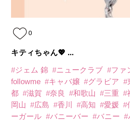
0
キティちゃん💖 ...
#ジェム 錦
#ニュークラブ
#ファ
followme
#キャバ嬢
#グラビア
都
#滋賀
#奈良
#和歌山
#三重
岡山
#広島
#香川
#高知
#愛媛
#
ーガール
#バニーバー
#バニー