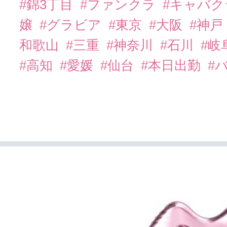
#錦3丁目
#ファンクラ
#キャバ
嬢
#グラビア
#東京
#大阪
#神戸
和歌山
#三重
#神奈川
#石川
#岐
#高知
#愛媛
#仙台
#本日出勤
#