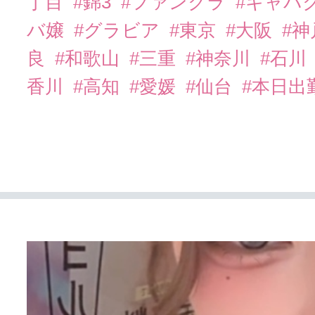
丁目
#錦3
#ファンクラ
#キャバ
バ嬢
#グラビア
#東京
#大阪
#
良
#和歌山
#三重
#神奈川
#石川
香川
#高知
#愛媛
#仙台
#本日出