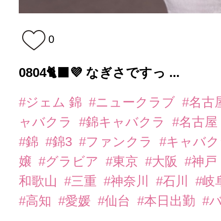
0
0804🐈‍⬛💜 なぎさですっ ...
#ジェム 錦
#ニュークラブ
#名古
ャバクラ
#錦キャバクラ
#名古屋
#錦
#錦3
#ファンクラ
#キャバ
嬢
#グラビア
#東京
#大阪
#神戸
和歌山
#三重
#神奈川
#石川
#岐
#高知
#愛媛
#仙台
#本日出勤
#