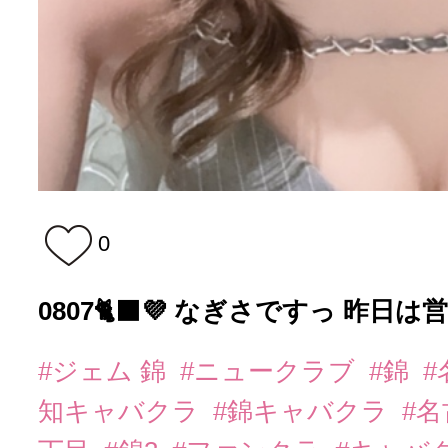
0
0807🐈‍⬛💜 なぎさですっ 昨日は営業
#ジェム 錦
#ニュークラブ
#錦
知キャバクラ
#錦キャバクラ
#