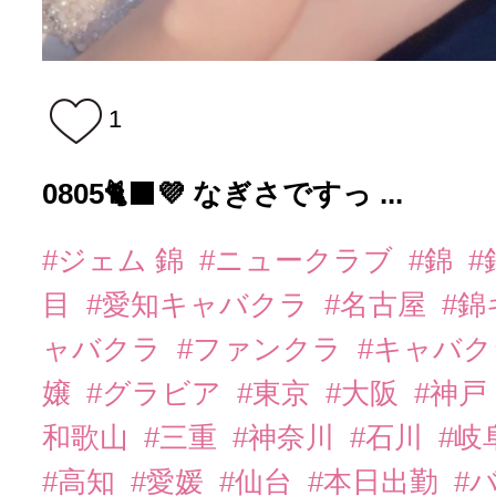
1
0805🐈‍⬛💜 なぎさですっ ...
#ジェム 錦
#ニュークラブ
#錦
#
目
#愛知キャバクラ
#名古屋
#
ャバクラ
#ファンクラ
#キャバ
嬢
#グラビア
#東京
#大阪
#神戸
和歌山
#三重
#神奈川
#石川
#岐
#高知
#愛媛
#仙台
#本日出勤
#