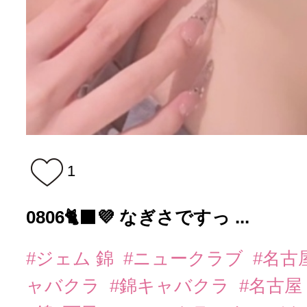
1
0806🐈‍⬛💜 なぎさですっ ...
#ジェム 錦
#ニュークラブ
#名古
ャバクラ
#錦キャバクラ
#名古屋