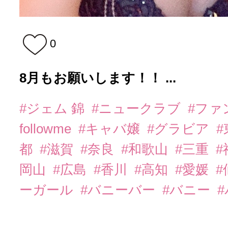
0
8月もお願いします！！ ...
#ジェム 錦
#ニュークラブ
#ファ
followme
#キャバ嬢
#グラビア
都
#滋賀
#奈良
#和歌山
#三重
岡山
#広島
#香川
#高知
#愛媛
#
ーガール
#バニーバー
#バニー