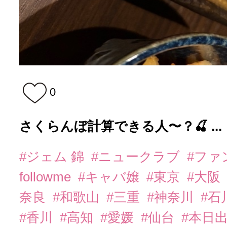
0
さくらんぼ計算できる人〜？🍒 ...
#ジェム 錦
#ニュークラブ
#ファ
followme
#キャバ嬢
#東京
#大阪
奈良
#和歌山
#三重
#神奈川
#石
#香川
#高知
#愛媛
#仙台
#本日