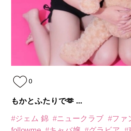
0
もかとふたりで🫶 ...
#ジェム 錦
#ニュークラブ
#ファ
followme
#キャバ嬢
#グラビア