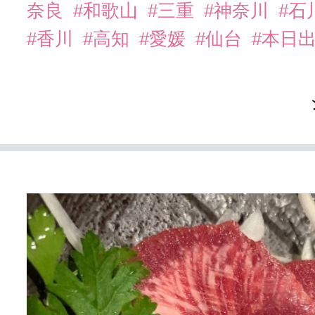
奈良
#和歌山
#三重
#神奈川
#石
#香川
#高知
#愛媛
#仙台
#本日