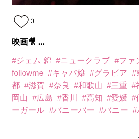
0
映画🎥 ...
#ジェム 錦
#ニュークラブ
#ファ
followme
#キャバ嬢
#グラビア
都
#滋賀
#奈良
#和歌山
#三重
岡山
#広島
#香川
#高知
#愛媛
#
ーガール
#バニーバー
#バニー