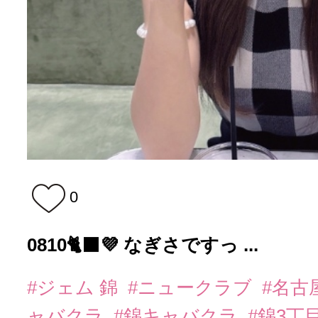
0
0810🐈‍⬛💜 なぎさですっ ...
#ジェム 錦
#ニュークラブ
#名古
ャバクラ
#錦キャバクラ
#錦3丁