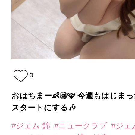
0
おはちまー👶🏻🩷 今週もはじま
スタートにする🎶
#ジェム 錦
#ニュークラブ
#ジェ