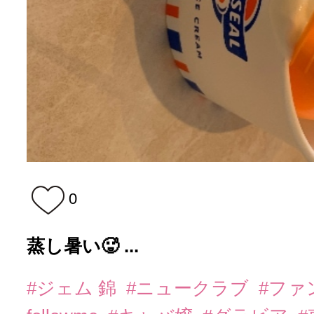
0
蒸し暑い🥵 ...
#ジェム 錦
#ニュークラブ
#ファ