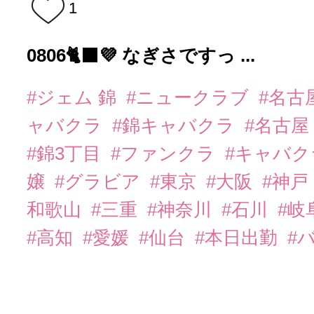
1
0806🐈‍⬛💜 なぎさですっ ...
#ジェム 錦
#ニュークラブ
#名古
ャバクラ
#錦キャバクラ
#名古屋
#錦3丁目
#ファンクラ
#キャバ
嬢
#グラビア
#東京
#大阪
#神戸
和歌山
#三重
#神奈川
#石川
#岐
#高知
#愛媛
#仙台
#本日出勤
#