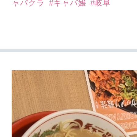
ャバクラ
#キャバ嬢
#岐阜