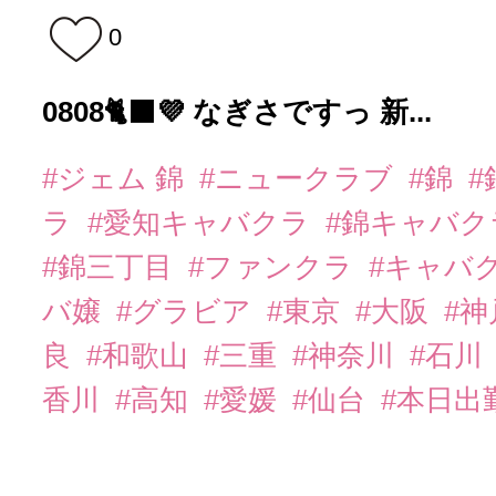
0
0808🐈‍⬛💜 なぎさですっ 新...
#ジェム 錦
#ニュークラブ
#錦
#
ラ
#愛知キャバクラ
#錦キャバ
#錦三丁目
#ファンクラ
#キャバ
バ嬢
#グラビア
#東京
#大阪
#
良
#和歌山
#三重
#神奈川
#石川
香川
#高知
#愛媛
#仙台
#本日出