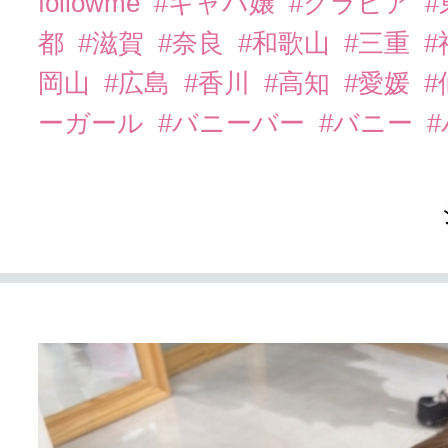
followme
#キャバ嬢
#グラビア
都
#滋賀
#奈良
#和歌山
#三重
岡山
#広島
#香川
#高知
#愛媛
#
ーガール
#バニーバー
#バニー