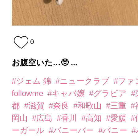
0
お腹空いた…🥺 ...
#ジェム 錦
#ニュークラブ
#ファ
followme
#キャバ嬢
#グラビア
都
#滋賀
#奈良
#和歌山
#三重
岡山
#広島
#香川
#高知
#愛媛
#
ーガール
#バニーバー
#バニー