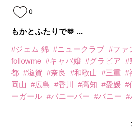
0
もかとふたりで🫶 ...
#ジェム 錦
#ニュークラブ
#ファ
followme
#キャバ嬢
#グラビア
都
#滋賀
#奈良
#和歌山
#三重
岡山
#広島
#香川
#高知
#愛媛
#
ーガール
#バニーバー
#バニー