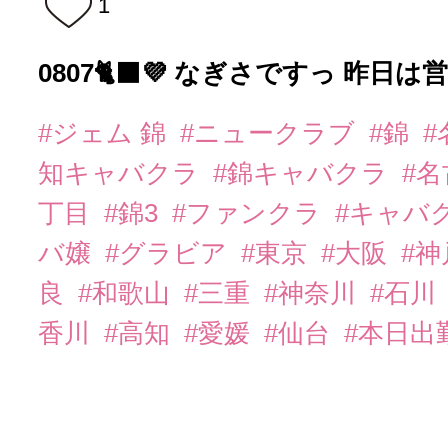
1
0807🐈‍⬛💜 なぎさですっ 昨日は営業
#ジェム 錦
#ニュークラブ
#錦
知キャバクラ
#錦キャバクラ
#
丁目
#錦3
#ファンクラ
#キャバ
バ嬢
#グラビア
#東京
#大阪
#
良
#和歌山
#三重
#神奈川
#石川
香川
#高知
#愛媛
#仙台
#本日出