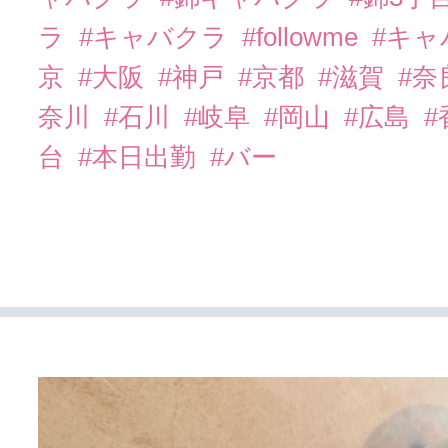
ラ
#キャバクラ
#followme
#キ
京
#大阪
#神戸
#京都
#滋賀
#奈
奈川
#石川
#岐阜
#岡山
#広島
#
台
#本日出勤
#バー