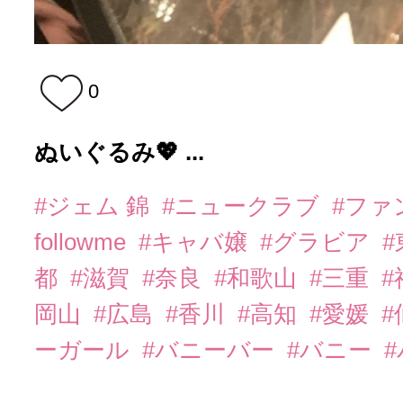
0
ぬいぐるみ💖 ...
#ジェム 錦
#ニュークラブ
#ファ
followme
#キャバ嬢
#グラビア
都
#滋賀
#奈良
#和歌山
#三重
岡山
#広島
#香川
#高知
#愛媛
#
ーガール
#バニーバー
#バニー