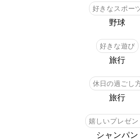
好きなスポー
野球
好きな遊び
旅行
休日の過ごし
旅行
嬉しいプレゼン
シャンパン