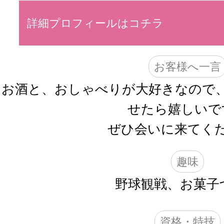
詳細プロフィールはコチラ
お客様へ一言
お酒と、おしゃべりが大好きなので
せたら嬉しいで
ぜひ会いに来てく
趣味
野球観戦、お菓子
資格・特技