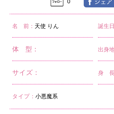
0
名 前：
天使 りん
誕生
体 型：
出身
サイズ：
身 
タイプ：
小悪魔系