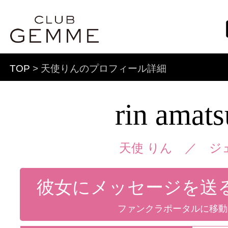
TOP
> 天使りんのプロフィール詳細
rin amat
天使 りん ／
ジ
彼女にメッセージを送
ファンクラポータルに移動