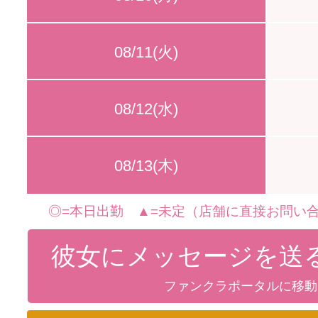
08/11(火)
08/12(水)
08/13(木)
◎=本日出勤 ▲=未定（店舗に直接お問い合
彼女にメッセージを送
ファンクラポータルに移動