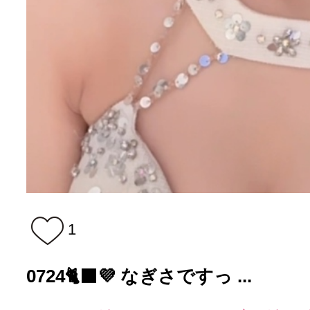
1
0724🐈‍⬛💜 なぎさですっ ...