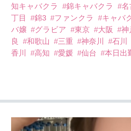
知キャバクラ
#錦キャバクラ
#
丁目
#錦3
#ファンクラ
#キャバ
バ嬢
#グラビア
#東京
#大阪
#
良
#和歌山
#三重
#神奈川
#石川
香川
#高知
#愛媛
#仙台
#本日出