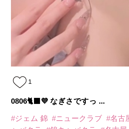
1
0806🐈‍⬛💜 なぎさですっ ...
#ジェム 錦
#ニュークラブ
#名古