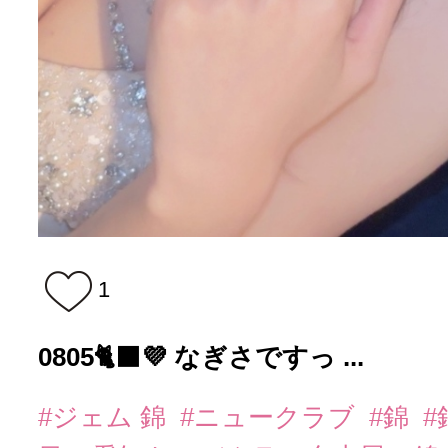
1
0805🐈‍⬛💜 なぎさですっ ...
#ジェム 錦
#ニュークラブ
#錦
#