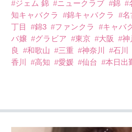
#ジェム 錦
#ニュークラブ
#錦
知キャバクラ
#錦キャバクラ
#
丁目
#錦3
#ファンクラ
#キャバ
バ嬢
#グラビア
#東京
#大阪
#
良
#和歌山
#三重
#神奈川
#石川
香川
#高知
#愛媛
#仙台
#本日出