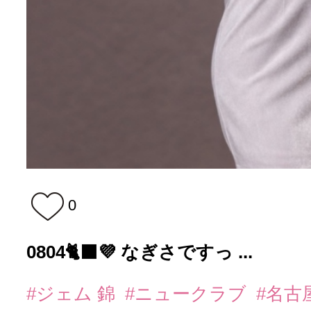
0
0804🐈‍⬛💜 なぎさですっ ...
#ジェム 錦
#ニュークラブ
#名古