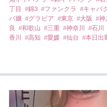
丁目
#錦3
#ファンクラ
#キャバ
バ嬢
#グラビア
#東京
#大阪
#
良
#和歌山
#三重
#神奈川
#石川
香川
#高知
#愛媛
#仙台
#本日出