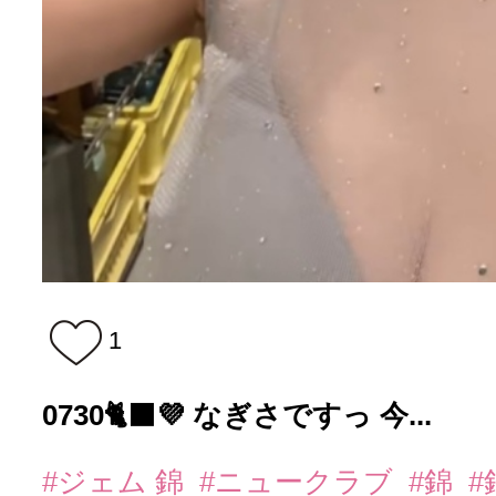
1
0730🐈‍⬛💜 なぎさですっ 今...
#ジェム 錦
#ニュークラブ
#錦
#