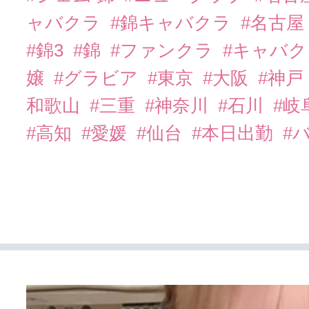
ャバクラ
#錦キャバクラ
#名古屋
#錦3
#錦
#ファンクラ
#キャバ
嬢
#グラビア
#東京
#大阪
#神戸
和歌山
#三重
#神奈川
#石川
#岐
#高知
#愛媛
#仙台
#本日出勤
#