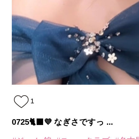
1
0725🐈‍⬛💜 なぎさですっ ...