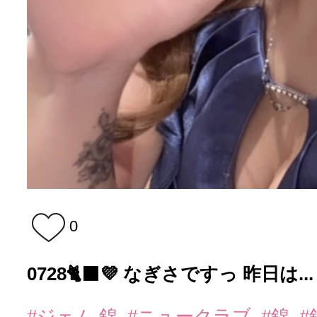
0
0728🐈‍⬛💜 なぎさですっ 昨日は...
#ジェム 錦
#ニュークラブ
#錦
#