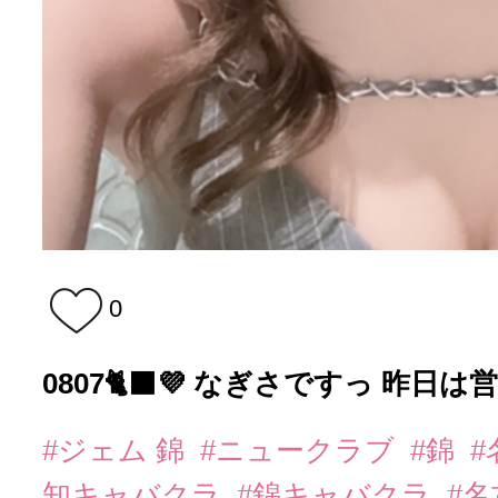
0
0807🐈‍⬛💜 なぎさですっ 昨日は営業
#ジェム 錦
#ニュークラブ
#錦
知キャバクラ
#錦キャバクラ
#