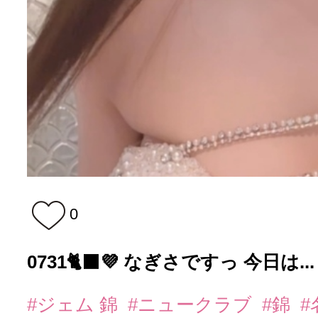
0
0731🐈‍⬛💜 なぎさですっ 今日は...
#ジェム 錦
#ニュークラブ
#錦