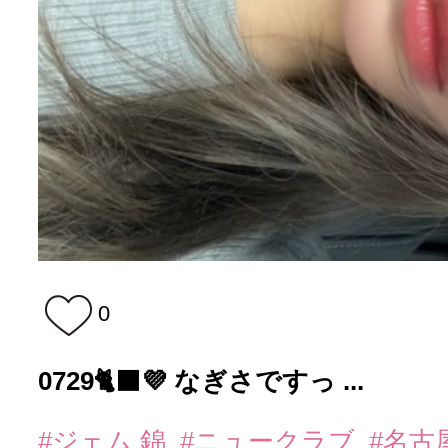
0
0729🐈‍⬛💜 なぎさですっ ...
#ジェム 錦
#ニュークラブ
#名古