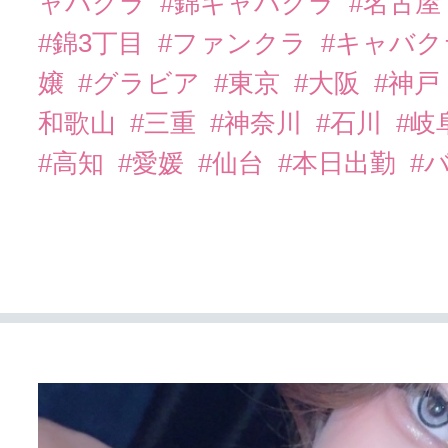
ャバクラ
#錦キャバクラ
#名古屋
#錦3丁目
#ファンクラ
#キャバ
嬢
#グラビア
#東京
#大阪
#神戸
和歌山
#三重
#神奈川
#石川
#岐
#高知
#愛媛
#仙台
#本日出勤
#