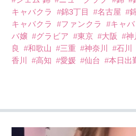
キャバクラ
#錦3丁目
#名古屋
#
キャバクラ
#ファンクラ
#キャ
バ嬢
#グラビア
#東京
#大阪
#
良
#和歌山
#三重
#神奈川
#石川
香川
#高知
#愛媛
#仙台
#本日出