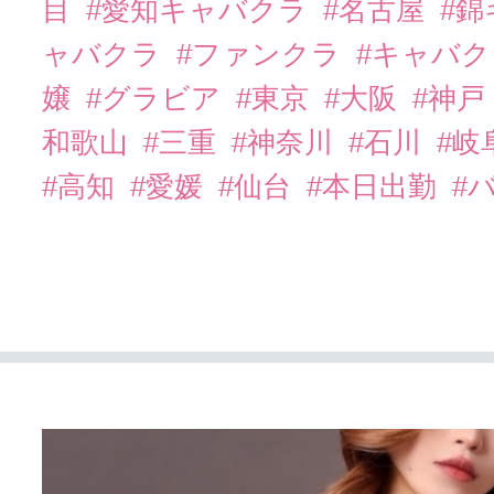
目
#愛知キャバクラ
#名古屋
#
ャバクラ
#ファンクラ
#キャバ
嬢
#グラビア
#東京
#大阪
#神戸
和歌山
#三重
#神奈川
#石川
#岐
#高知
#愛媛
#仙台
#本日出勤
#