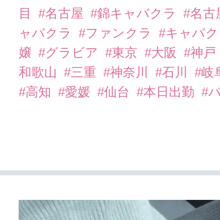
目
#名古屋
#錦キャバクラ
#名
ャバクラ
#ファンクラ
#キャバ
嬢
#グラビア
#東京
#大阪
#神戸
和歌山
#三重
#神奈川
#石川
#岐
#高知
#愛媛
#仙台
#本日出勤
#