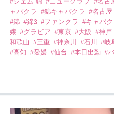
#ジェム 錦
#ニュークラブ
#名古
ャバクラ
#錦キャバクラ
#名古屋
#錦
#錦3
#ファンクラ
#キャバ
嬢
#グラビア
#東京
#大阪
#神戸
和歌山
#三重
#神奈川
#石川
#岐
#高知
#愛媛
#仙台
#本日出勤
#