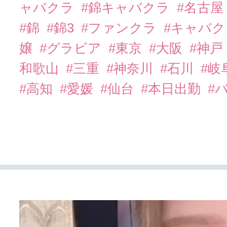
ャバクラ
#錦キャバクラ
#名古屋
#錦
#錦3
#ファンクラ
#キャバ
嬢
#グラビア
#東京
#大阪
#神戸
和歌山
#三重
#神奈川
#石川
#岐
#高知
#愛媛
#仙台
#本日出勤
#